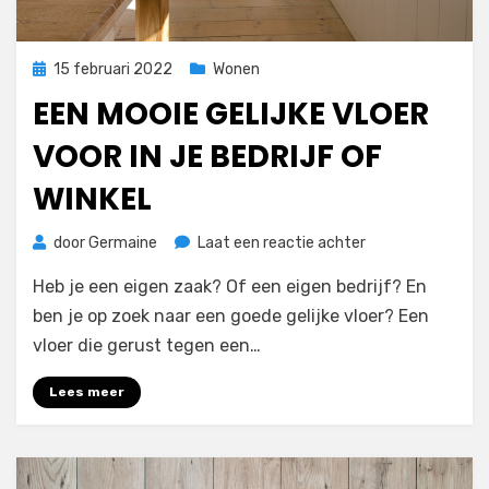
Geplaatst
15 februari 2022
Wonen
op
EEN MOOIE GELIJKE VLOER
VOOR IN JE BEDRIJF OF
WINKEL
op
door
Germaine
Laat een reactie achter
Een
Heb je een eigen zaak? Of een eigen bedrijf? En
mooie
gelijke
ben je op zoek naar een goede gelijke vloer? Een
vloer
vloer die gerust tegen een…
voor
in
Lees meer
je
bedrijf
of
winkel