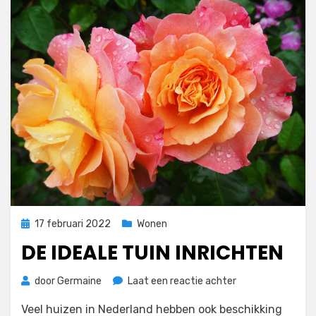
Geplaatst
17 februari 2022
Wonen
op
DE IDEALE TUIN INRICHTEN
op
door
Germaine
Laat een reactie achter
De
Veel huizen in Nederland hebben ook beschikking
ideale