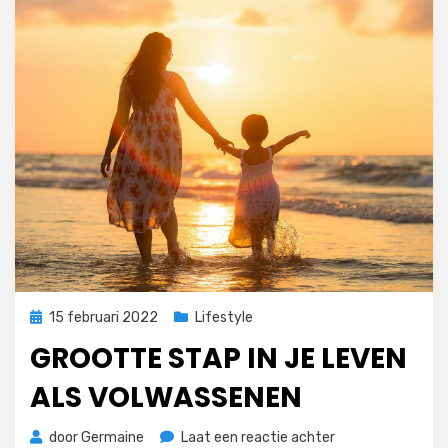
groot
Geplaatst
15 februari 2022
Lifestyle
op
GROOTTE STAP IN JE LEVEN
ALS VOLWASSENEN
op
door
Germaine
Laat een reactie achter