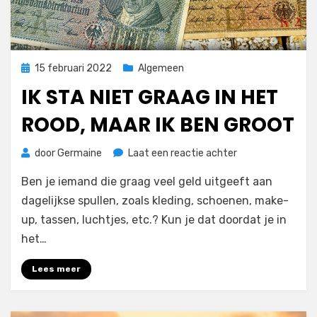
Geplaatst
15 februari 2022
Algemeen
op
IK STA NIET GRAAG IN HET
ROOD, MAAR IK BEN GROOT
op
door
Germaine
Laat een reactie achter
Ik
Ben je iemand die graag veel geld uitgeeft aan
sta
niet
dagelijkse spullen, zoals kleding, schoenen, make-
graag
up, tassen, luchtjes, etc.? Kun je dat doordat je in
in
het…
het
rood,
Lees meer
maar
ik
ben