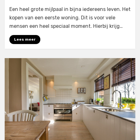
Grootte
Een heel grote mijlpaal in bijna iedereens leven. Het
stap
in
kopen van een eerste woning. Dit is voor vele
je
mensen een heel speciaal moment. Hierbij krijg…
leven
als
Lees meer
volwassenen