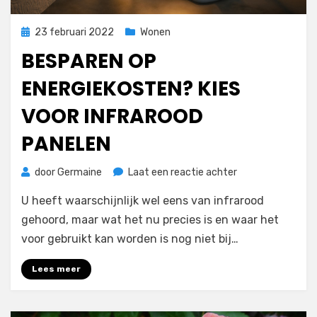
Geplaatst
23 februari 2022
Wonen
op
BESPAREN OP
ENERGIEKOSTEN? KIES
VOOR INFRAROOD
PANELEN
op
door
Germaine
Laat een reactie achter
Besparen
U heeft waarschijnlijk wel eens van infrarood
op
energiekosten?
gehoord, maar wat het nu precies is en waar het
Kies
voor gebruikt kan worden is nog niet bij…
voor
infrarood
Lees meer
panelen