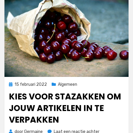
Geplaatst
15 februari 2022
Algemeen
op
KIES VOOR STAZAKKEN OM
JOUW ARTIKELEN IN TE
VERPAKKEN
op
door
Germaine
Laat een reactie achter