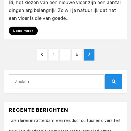
Bij het kiezen van een nieuwe vloer zijn een aantal
zijn
de
dingen erg belangrijk. Zo wil je natuurlijk dat het
voordelen
een vloer is die van goede…
van
laminaat
Lees meer
Berichten
VORIGE
PAGINA
PAGINA
PAGINA
1
…
6
7
paginering
PAGINA
Zoeken
naar:
Zoeken
RECENTE BERICHTEN
Talen leren in rotterdam: een reis door cultuur en diversiteit