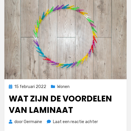
Geplaatst
15 februari 2022
Wonen
op
WAT ZIJN DE VOORDELEN
VAN LAMINAAT
op
door
Germaine
Laat een reactie achter
Wat