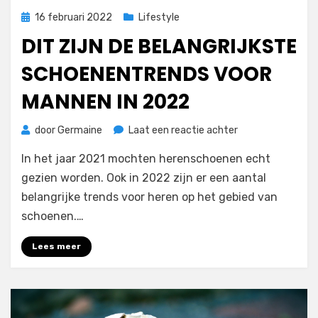
Geplaatst
16 februari 2022
Lifestyle
op
DIT ZIJN DE BELANGRIJKSTE
SCHOENENTRENDS VOOR
MANNEN IN 2022
op
door
Germaine
Laat een reactie achter
Dit
In het jaar 2021 mochten herenschoenen echt
zijn
de
gezien worden. Ook in 2022 zijn er een aantal
belangrijkste
belangrijke trends voor heren op het gebied van
schoenentrends
schoenen.…
voor
mannen
Lees meer
in
2022