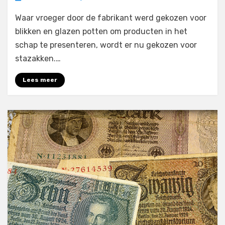
Kies
Waar vroeger door de fabrikant werd gekozen voor
voor
stazakken
blikken en glazen potten om producten in het
om
schap te presenteren, wordt er nu gekozen voor
jouw
stazakken.…
artikelen
in
Lees meer
te
verpakken