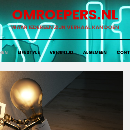
OMROEPERS.NL
WAAR IEDEREEN ZIJN VERHAAL KAN DOEN
NEN
LIFESTYLE
VRIJE TIJD
ALGEMEEN
CONT