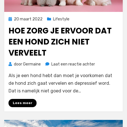
Geplaatst
20 maart 2022
Lifestyle
op
HOE ZORG JE ERVOOR DAT
EEN HOND ZICH NIET
VERVEELT
op
door
Germaine
Laat een reactie achter
Hoe
Als je een hond hebt dan moet je voorkomen dat
zorg
je
de hond zich gaat vervelen en depressief word.
ervoor
Dat is namelijk niet goed voor de…
dat
een
Lees meer
hond
zich
niet
verveelt