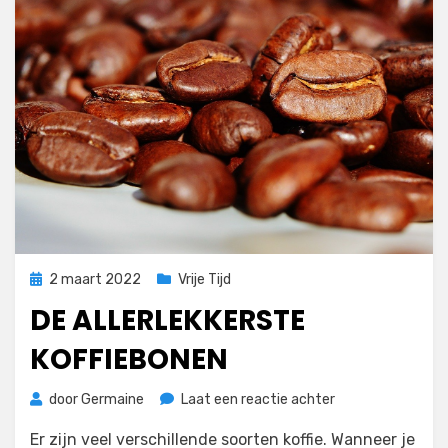
Geplaatst
2 maart 2022
Vrije Tijd
op
DE ALLERLEKKERSTE
KOFFIEBONEN
op
door
Germaine
Laat een reactie achter
De
Er zijn veel verschillende soorten koffie. Wanneer je
allerlekkerste