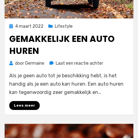
Geplaatst
4 maart 2022
Lifestyle
op
GEMAKKELIJK EEN AUTO
HUREN
op
door
Germaine
Laat een reactie achter
Gemakkelijk
Als je geen auto tot je beschikking hebt, is het
een
auto
handig als je een auto kan huren. Een auto huren
huren
kan tegenwoordig zeer gemakkelijk en…
Lees meer