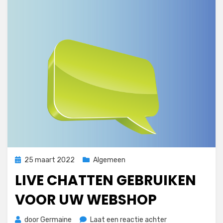
Geplaatst
25 maart 2022
Algemeen
op
LIVE CHATTEN GEBRUIKEN
VOOR UW WEBSHOP
op
door
Germaine
Laat een reactie achter