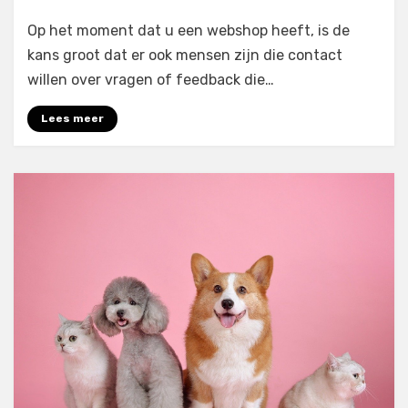
Live
Op het moment dat u een webshop heeft, is de
chatten
gebruiken
kans groot dat er ook mensen zijn die contact
voor
willen over vragen of feedback die…
uw
webshop
Lees meer