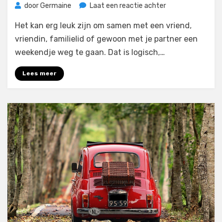
op
door
Germaine
Laat een reactie achter
Hoe
Het kan erg leuk zijn om samen met een vriend,
plan
je
vriendin, familielid of gewoon met je partner een
een
weekendje weg te gaan. Dat is logisch,…
leuk
weekendje
Lees meer
weg
in
eigen
land?