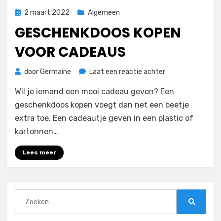
Geplaatst
2 maart 2022
Algemeen
op
GESCHENKDOOS KOPEN
VOOR CADEAUS
op
door
Germaine
Laat een reactie achter
Geschenkdoos
Wil je iemand een mooi cadeau geven? Een
kopen
voor
geschenkdoos kopen voegt dan net een beetje
cadeaus
extra toe. Een cadeautje geven in een plastic of
kartonnen…
Lees meer
Zoeken
naar:
Zoeken