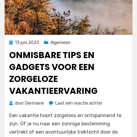
Geplaatst
13 juni 2025
Algemeen
op
ONMISBARE TIPS EN
GADGETS VOOR EEN
ZORGELOZE
VAKANTIEERVARING
op
door
Germaine
Laat een reactie achter
Onmisbare
Een vakantie hoort zorgeloos en ontspannend te
tips
en
zijn. Of je nu naar een zonnige bestemming
gadgets
vertrekt of een avontuurlijke trektocht door de
voor