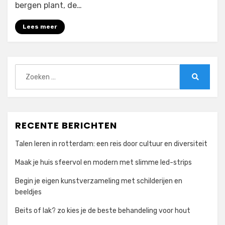
bergen plant, de…
een
zorgeloze
Lees meer
vakantieervaring
Zoeken
naar:
Zoeken
RECENTE BERICHTEN
Talen leren in rotterdam: een reis door cultuur en diversiteit
Maak je huis sfeervol en modern met slimme led-strips
Begin je eigen kunstverzameling met schilderijen en
beeldjes
Beits of lak? zo kies je de beste behandeling voor hout