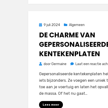
Geplaatst
9 juli 2024
Algemeen
op
DE CHARME VAN
GEPERSONALISEERD
KENTEKENPLATEN
door
Germaine
Laat een reactie ach
Gepersonaliseerde kentekenplaten h
iets bijzonders. Ze voegen een uniek t
toe aan je voertuig en laten het opval
de massa. Of het nu gaat…
Lees meer