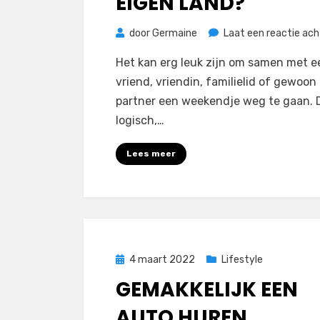
EIGEN LAND?
door
Germaine
Laat een reactie ach
Het kan erg leuk zijn om samen met e
vriend, vriendin, familielid of gewoon
partner een weekendje weg te gaan. D
logisch,…
Lees meer
Geplaatst
4 maart 2022
Lifestyle
op
GEMAKKELIJK EEN
AUTO HUREN