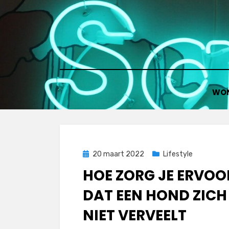
Doorgaan
naar
inhoud
WO
Geplaatst
20 maart 2022
Lifestyle
op
HOE ZORG JE ERVOO
DAT EEN HOND ZICH
NIET VERVEELT