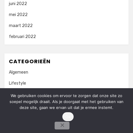
juni 2022
mei 2022
maart 2022
februari 2022
CATEGORIEËN
Algemeen
Lifestyle
Vrije Tijd
We gebruiken cookies om ervoor te zorgen dat onze site zo
soepel mogelijk draait. Als je doorgaat met het gebruiken van
Wonen
deze site, gaan we ervan uit dat je ermee instemt.
Ok
Amphibious Theme door
TemplatePocket
⋅
Aangedreven door
WordPress