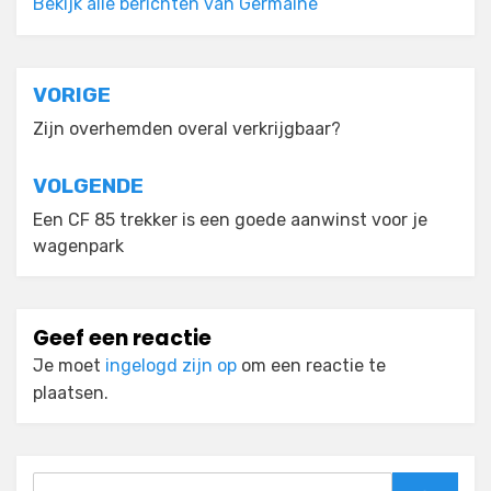
Bekijk alle berichten van Germaine
Bericht
VORIGE
navigatie
Zijn overhemden overal verkrijgbaar?
VOLGENDE
Een CF 85 trekker is een goede aanwinst voor je
wagenpark
Geef een reactie
Je moet
ingelogd zijn op
om een reactie te
plaatsen.
Zoeken