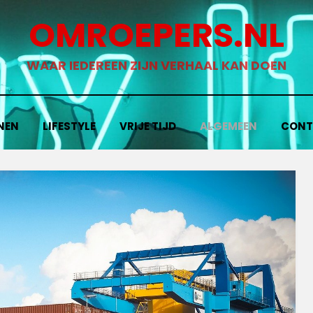
OMROEPERS.NL
WAAR IEDEREEN ZIJN VERHAAL KAN DOEN
NEN
LIFESTYLE
VRIJE TIJD
ALGEMEEN
CONT