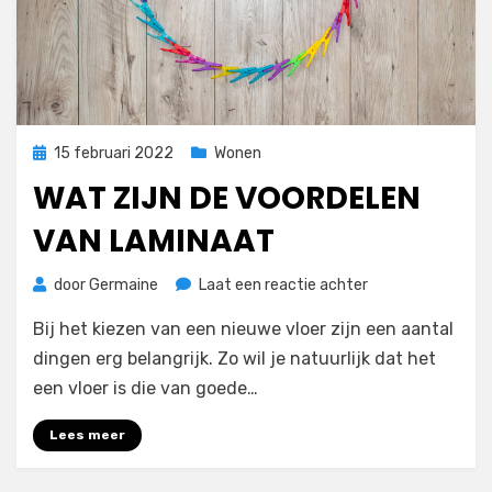
Geplaatst
15 februari 2022
Wonen
op
WAT ZIJN DE VOORDELEN
VAN LAMINAAT
op
door
Germaine
Laat een reactie achter
Wat
Bij het kiezen van een nieuwe vloer zijn een aantal
zijn
de
dingen erg belangrijk. Zo wil je natuurlijk dat het
voordelen
een vloer is die van goede…
van
laminaat
Lees meer