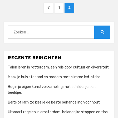
Berichten
VORIGE
PAGINA
PAGINA
1
2
paginering
PAGINA
Zoeken
naar:
Zoeken
RECENTE BERICHTEN
Talen leren in rotterdam: een reis door cultuur en diversiteit
Maak je huis sfeervol en modern met slimme led-strips
Begin je eigen kunstverzameling met schilderijen en
beeldjes
Beits of lak? zo kies je de beste behandeling voor hout
Uitvaart regelen in amsterdam: belangrijke stappen en tips