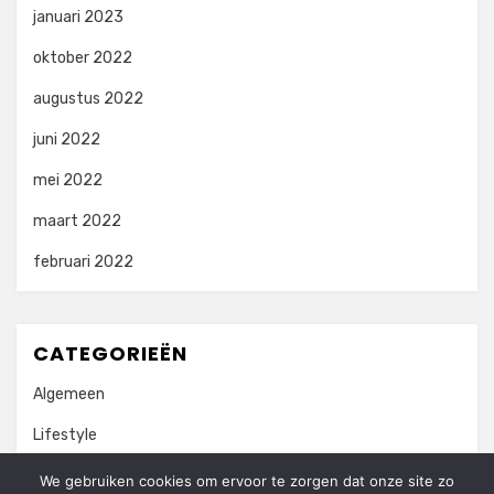
januari 2023
oktober 2022
augustus 2022
juni 2022
mei 2022
maart 2022
februari 2022
CATEGORIEËN
Algemeen
Lifestyle
Vrije Tijd
We gebruiken cookies om ervoor te zorgen dat onze site zo