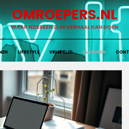
OMROEPERS.NL
WAAR IEDEREEN ZIJN VERHAAL KAN DOEN
NEN
LIFESTYLE
VRIJE TIJD
ALGEMEEN
CONT