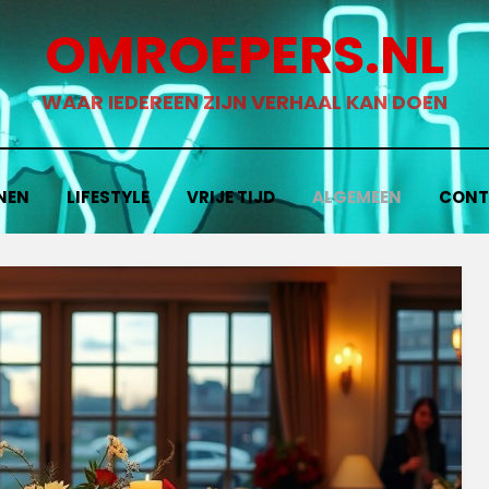
OMROEPERS.NL
WAAR IEDEREEN ZIJN VERHAAL KAN DOEN
NEN
LIFESTYLE
VRIJE TIJD
ALGEMEEN
CONT