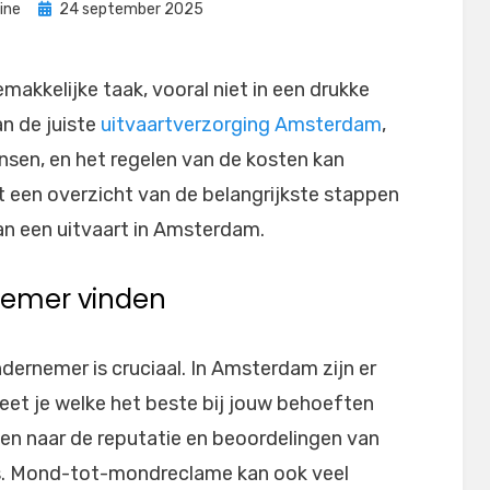
Geplaatst
ine
24 september 2025
op
emakkelijke taak, vooral niet in een drukke
n de juiste
uitvaartverzorging Amsterdam
,
nsen, en het regelen van de kosten kan
dt een overzicht van de belangrijkste stappen
an een uitvaart in Amsterdam.
rnemer vinden
ndernemer is cruciaal. In Amsterdam zijn er
eet je welke het beste bij jouw behoeften
ken naar de reputatie en beoordelingen van
s. Mond-tot-mondreclame kan ook veel